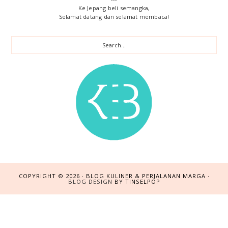
a
Ke Jepang beli semangka,
Selamat datang dan selamat membaca!
r
S
e
a
r
c
h
.
.
.
COPYRIGHT © 2026 · BLOG KULINER & PERJALANAN MARGA ·
BLOG DESIGN
BY TINSELPOP