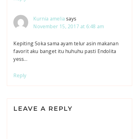
n
t
Kurnia amelia
says
November 15, 2017 at 6:48 am
e
r
Kepiting Soka sama ayam telur asin makanan
favorit aku banget itu huhuhu pasti Endolita
a
yess…
c
Reply
t
i
o
LEAVE A REPLY
n
s