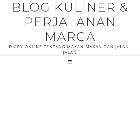
BLOG KULINER &
Skip
Skip
to
to
PERJALANAN
content
primary
sidebar
MARGA
DIARY ONLINE TENTANG MAKAN-MAKAN DAN JALAN-
JALAN