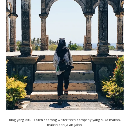
r
i
m
a
r
y
S
i
d
e
Blog yang ditulis oleh seorang writer tech company yang suka makan-
b
makan dan jalan-jalan.
---