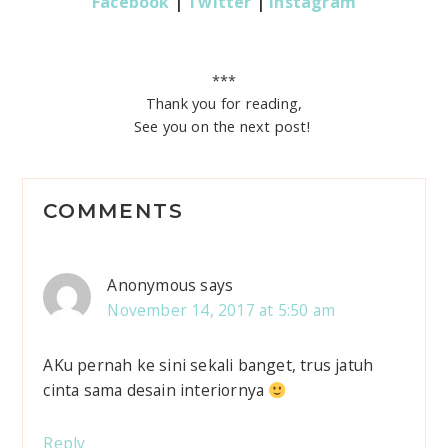
Facebook
|
Twitter
|
Instagram
***
Thank you for reading,
See you on the next post!
R
COMMENTS
e
a
Anonymous
says
d
November 14, 2017 at 5:50 am
e
AKu pernah ke sini sekali banget, trus jatuh
r
cinta sama desain interiornya
I
Reply