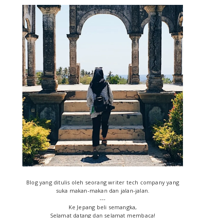
P
r
i
m
a
r
y
S
i
Blog yang ditulis oleh seorang writer tech company yang
d
suka makan-makan dan jalan-jalan.
---
e
Ke Jepang beli semangka,
Selamat datang dan selamat membaca!