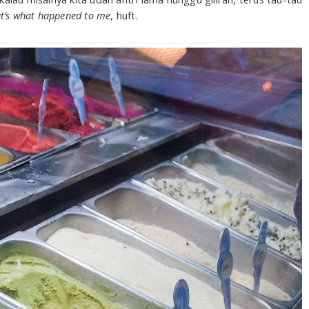
t’s what happened to me
, huft.