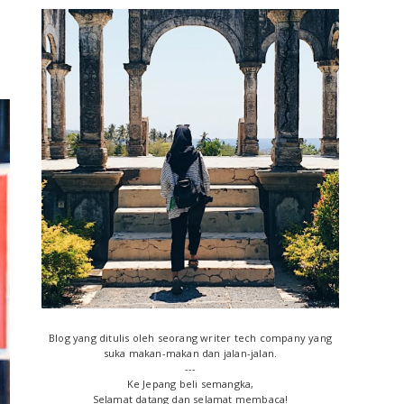
P
r
i
m
a
r
y
S
i
Blog yang ditulis oleh seorang writer tech company yang
d
suka makan-makan dan jalan-jalan.
---
e
Ke Jepang beli semangka,
Selamat datang dan selamat membaca!