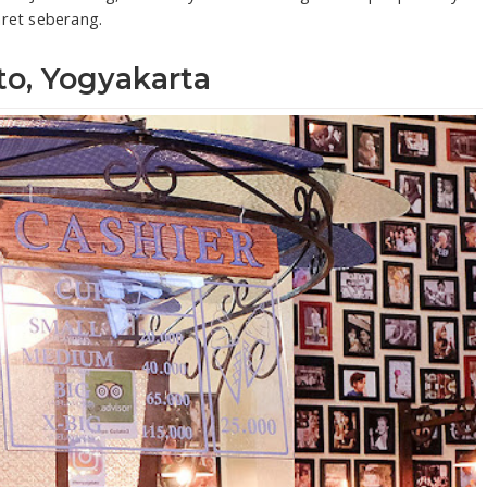
aret seberang.
to, Yogyakarta