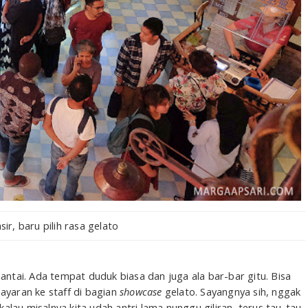
sir, baru pilih rasa gelato
lantai. Ada tempat duduk biasa dan juga ala bar-bar gitu. Bisa
ayaran ke staff di bagian
showcase
gelato. Sayangnya sih, nggak
i kalau misalnya kita udah antri lama nunggu giliran, terus tau-tau