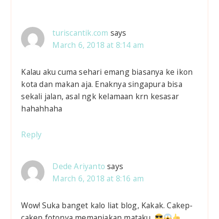
e
a
turiscantik.com
says
d
March 6, 2018 at 8:14 am
e
Kalau aku cuma sehari emang biasanya ke ikon
r
kota dan makan aja. Enaknya singapura bisa
sekali jalan, asal ngk kelamaan krn kesasar
I
hahahhaha
n
Reply
t
e
Dede Ariyanto
says
March 6, 2018 at 8:16 am
r
a
Wow! Suka banget kalo liat blog, Kakak. Cakep-
cakep fotonya memanjakan mataku.