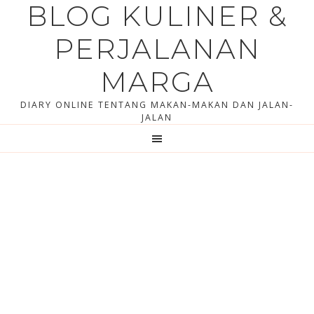
BLOG KULINER &
Skip
Skip
to
to
PERJALANAN
content
primary
sidebar
MARGA
DIARY ONLINE TENTANG MAKAN-MAKAN DAN JALAN-
JALAN