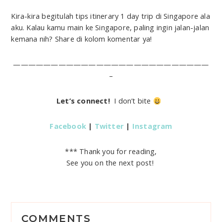
Kira-kira begitulah tips itinerary 1 day trip di Singapore ala
aku. Kalau kamu main ke Singapore, paling ingin jalan-jalan
kemana nih? Share di kolom komentar ya!
——————————————————————————
–
Let’s connect!
I don’t bite
Facebook
|
Twitter
|
Instagram
*** Thank you for reading,
See you on the next post!
R
COMMENTS