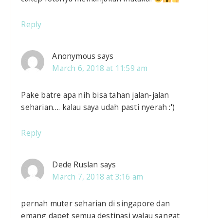
c
t
Reply
i
Anonymous
says
o
March 6, 2018 at 11:59 am
n
Pake batre apa nih bisa tahan jalan-jalan
s
seharian…. kalau saya udah pasti nyerah :')
Reply
Dede Ruslan
says
March 7, 2018 at 3:16 am
pernah muter seharian di singapore dan
emang dapet semua destinasi walau sangat