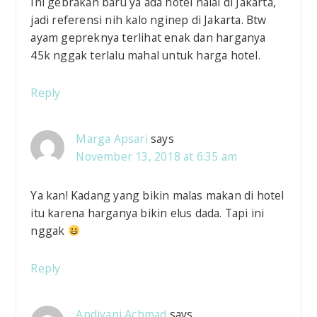
Ini gebrakan baru ya ada hotel halal di Jakarta,
r
jadi referensi nih kalo nginep di Jakarta. Btw
ayam gepreknya terlihat enak dan harganya
I
45k nggak terlalu mahal untuk harga hotel.
n
Reply
t
e
Marga Apsari
says
November 13, 2018 at 6:35 am
r
a
Ya kan! Kadang yang bikin malas makan di hotel
itu karena harganya bikin elus dada. Tapi ini
c
nggak
t
Reply
i
o
Andiyani Achmad
says