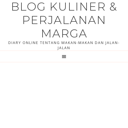
BLOG KULINER &
Skip
Skip
to
to
PERJALANAN
content
primary
sidebar
MARGA
DIARY ONLINE TENTANG MAKAN-MAKAN DAN JALAN-
JALAN