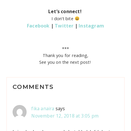
Let’s connect!
I don’t bite
Facebook
|
Twitter
|
Instagram
***
Thank you for reading,
See you on the next post!
R
COMMENTS
e
a
fika anaira
says
d
November 12, 2018 at 3:05 pm
e