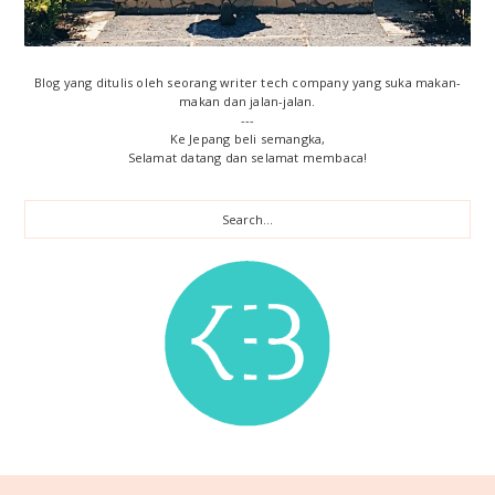
d
e
Blog yang ditulis oleh seorang writer tech company yang suka makan-
b
makan dan jalan-jalan.
---
a
Ke Jepang beli semangka,
Selamat datang dan selamat membaca!
r
S
e
a
r
c
h
.
.
.