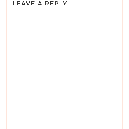
o
LEAVE A REPLY
n
s