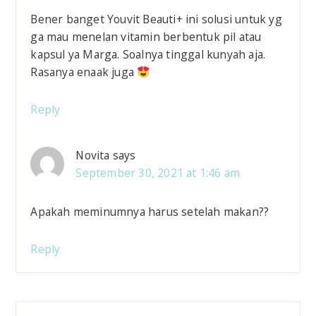
e
Bener banget Youvit Beauti+ ini solusi untuk yg
r
ga mau menelan vitamin berbentuk pil atau
kapsul ya Marga. Soalnya tinggal kunyah aja.
I
Rasanya enaak juga
n
Reply
t
e
Novita
says
September 30, 2021 at 1:46 am
r
a
Apakah meminumnya harus setelah makan??
c
Reply
t
i