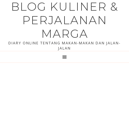
BLOG KULINER &
Skip
Skip
to
to
PERJALANAN
content
primary
sidebar
MARGA
DIARY ONLINE TENTANG MAKAN-MAKAN DAN JALAN-
JALAN