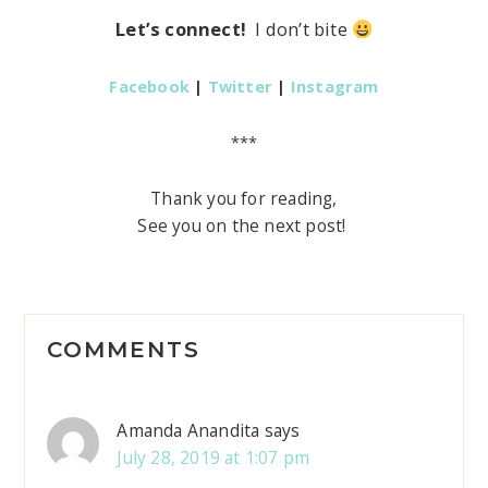
Let’s connect!
I don’t bite
Facebook
|
Twitter
|
Instagram
***
Thank you for reading,
See you on the next post!
R
COMMENTS
e
a
Amanda Anandita
says
d
July 28, 2019 at 1:07 pm