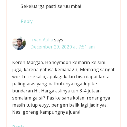
Sekeluarga pasti seruu mba!
c
t
Reply
i
Irvan Aulia
says
o
December 29, 2020 at 7:51 am
n
Keren Margaa, Honeymoon kemarin ke sini
s
juga, karena gabisa kemana2 :(. Memang sangat
worth it sekaliii, apalagi kalau bisa dapat lantai
paling atas yang bathub-nya ngadep ke
bundaran HI. Harga aslinya tuh 3-4 jutaan
semalam ga sii? Pas ke sana kolam renangnya
masih tutup euyy, pengen balik lagi jadinyaa..
Nasi goreng kampungnya juara!