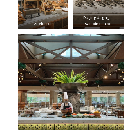
Daging-daging di
Aneka roti
samping salad