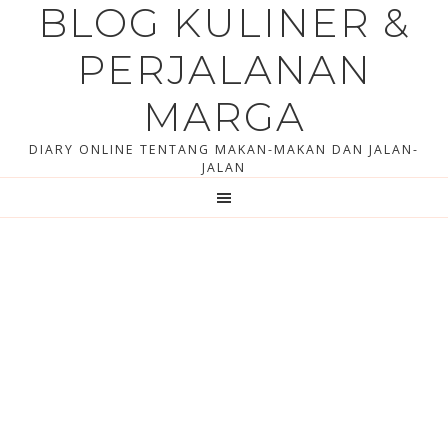
BLOG KULINER &
Skip
Skip
to
to
PERJALANAN
content
primary
sidebar
MARGA
DIARY ONLINE TENTANG MAKAN-MAKAN DAN JALAN-
JALAN